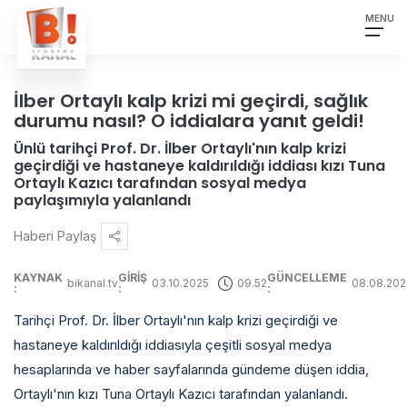
MENU
İlber Ortaylı kalp krizi mi geçirdi, sağlık
DİZİLER
durumu nasıl? O iddialara yanıt geldi!
Ünlü tarihçi Prof. Dr. İlber Ortaylı'nın kalp krizi
FİLMLER
geçirdiği ve hastaneye kaldırıldığı iddiası kızı Tuna
Ortaylı Kazıcı tarafından sosyal medya
YAŞAM & EĞLENCE
paylaşımıyla yalanlandı
Haberi Paylaş
YAYIN AKIŞI
KAYNAK
GİRİŞ
GÜNCELLEME
HABERLER
bikanal.tv
03.10.2025
09.52
08.08.20
:
:
:
Tarihçi Prof. Dr. İlber Ortaylı'nın kalp krizi geçirdiği ve
hastaneye kaldırıldığı iddiasıyla çeşitli sosyal medya
hesaplarında ve haber sayfalarında gündeme düşen iddia,
Ortaylı'nın kızı Tuna Ortaylı Kazıcı tarafından yalanlandı.