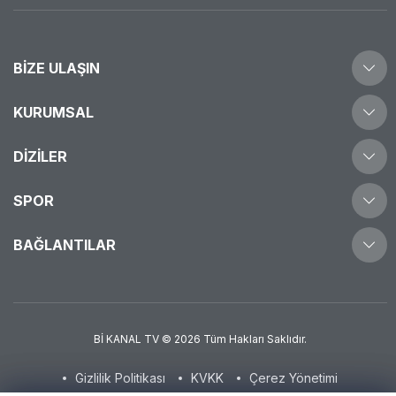
BİZE ULAŞIN
telefon
KURUMSAL
0549 140 30 30
BİZİ TAKİP EDİN
Künye
DİZİLER
Frekans
Aşk ve Gurur
SPOR
Hakkımızda
Leylifer
İletişim
Nesine 2.Lig
BAĞLANTILAR
Aşk Bağı
Kalite Politikamız
Nesine 3.Lig
Sevdaya Esir
Haberler
Bi Kanal Yayın Akışı
Bi Kanal Canlı İzle
Bİ KANAL TV © 2026 Tüm Hakları Saklıdır.
Sıfır TV canlı izle
Gizlilik Politikası
KVKK
Çerez Yönetimi