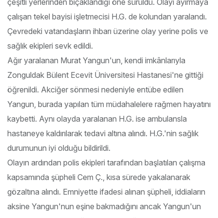
çeşitli yerlerinden bıçaklandığı öne sürüldü. Olayı ayırmaya
çalışan tekel bayisi işletmecisi H.G. de kolundan yaralandı.
Çevredeki vatandaşların ihbarı üzerine olay yerine polis ve
sağlık ekipleri sevk edildi.
Ağır yaralanan Murat Yangun'un, kendi imkânlarıyla
Zonguldak Bülent Ecevit Üniversitesi Hastanesi'ne gittiği
öğrenildi. Akciğer sönmesi nedeniyle entübe edilen
Yangun, burada yapılan tüm müdahalelere rağmen hayatını
kaybetti. Aynı olayda yaralanan H.G. ise ambulansla
hastaneye kaldırılarak tedavi altına alındı. H.G.'nin sağlık
durumunun iyi olduğu bildirildi.
Olayın ardından polis ekipleri tarafından başlatılan çalışma
kapsamında şüpheli Cem Ç., kısa sürede yakalanarak
gözaltına alındı. Emniyette ifadesi alınan şüpheli, iddiaların
aksine Yangun'nun eşine bakmadığını ancak Yangun'un