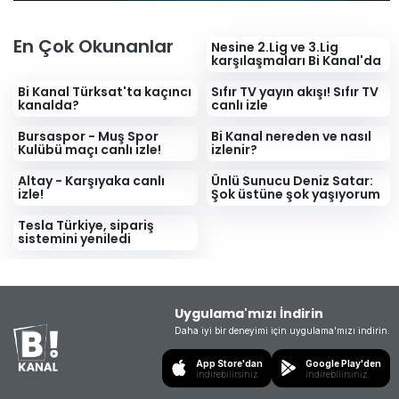
En Çok Okunanlar
Nesine 2.Lig ve 3.Lig
karşılaşmaları Bi Kanal'da
Bi Kanal Türksat'ta kaçıncı
Sıfır TV yayın akışı! Sıfır TV
kanalda?
canlı izle
Bursaspor - Muş Spor
Bi Kanal nereden ve nasıl
Kulübü maçı canlı izle!
izlenir?
Altay - Karşıyaka canlı
Ünlü Sunucu Deniz Satar:
izle!
Şok üstüne şok yaşıyorum
Tesla Türkiye, sipariş
sistemini yeniledi
Uygulama'mızı İndirin
Daha iyi bir deneyimi için uygulama'mızı indirin.
App Store'dan
Google Play'den
indirebilirsiniz.
indirebilirsiniz.